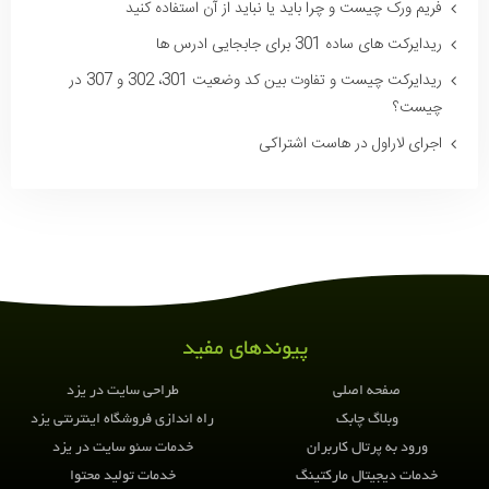
فریم ورک چیست و چرا باید یا نباید از آن استفاده کنید
ریدایرکت های ساده 301 برای جابجایی ادرس ها
ریدایرکت چیست و تفاوت بین کد وضعیت 301، 302 و 307 در
چیست؟
اجرای لاراول در هاست اشتراکی
این مطلب را به
اشتراک بگذارید
پیوندهای مفید
صفحه اصلی
طراحی سایت در یزد
وبلاگ چابک
راه اندازی فروشگاه اینترنتی یزد
ورود به پرتال کاربران
خدمات سئو سایت در یزد
خدمات دیجیتال مارکتینگ
خدمات تولید محتوا