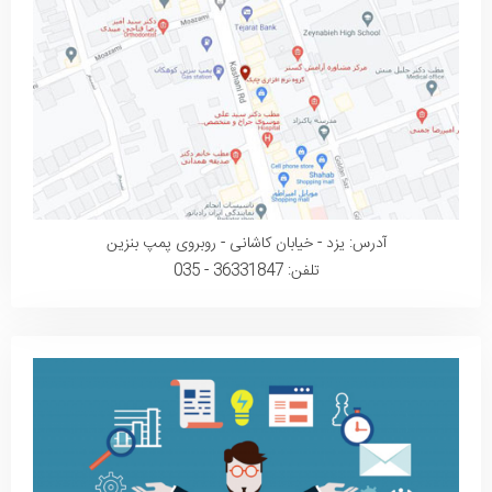
آدرس: یزد - خیابان کاشانی - روبروی پمپ بنزین
تلفن: 36331847 - 035