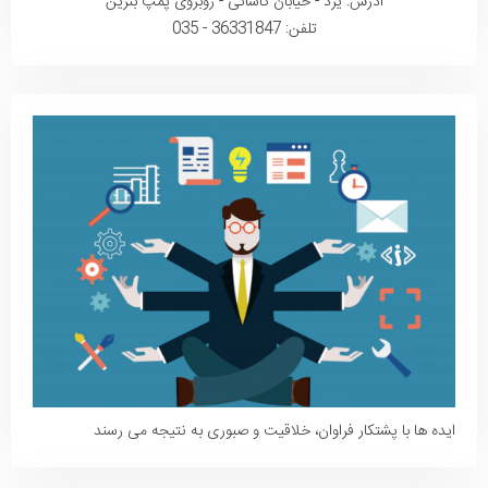
آدرس: یزد - خیابان کاشانی - روبروی پمپ بنزین
تلفن: 36331847 - 035
ایده ها با پشتکار فراوان، خلاقیت و صبوری به نتیجه می رسند