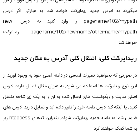
توجه: تمام کوئری ها یا پارامترها یا مسیرهایی که پس از ادرس فوق نیز قرار
میگیرند به ادرس جدید ریدایرکت خواهد شد. به عبارتی اگر ادرس
pagename/102/mypath را وارد کنید به ادرس new-
pagename/102/new-name/other-name/mypath ریدایرکت
خواهد شد
ریدایرکت کلی: انتقال کلی آدرس به مکان جدید
در صورتی که بخواهید تغیرات اساسی در دامنه اصلی خود به وجود اورید از
این نوع ریدایرکت ها استفاده می شود. به عنوان مثال تمایل دارید ادرس
اصلی سایت و ریکوئست های ارسال شده به ان را به یک زیر شاخه منتقل
کنید. یا اینکه کلا ادرس دامنه خود را تغیر داده اید و تمایل دارید ادرس های
قدیمی شما به دامنه جدید ریدایرکت شوند. بنابراین کدهای htaccess زیر
به شما کمک خواهند کرد.