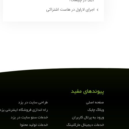
307 در چیست؟
اجرای لاراول در هاست اشتراکی
این مطلب را به
اشتراک
بگذارید
پیوندهای مفید
صفحه اصلی
طراحی سایت در یزد
وبلاگ چابک
راه اندازی فروشگاه اینترنتی یزد
ورود به پرتال کاربران
خدمات سئو سایت در یزد
خدمات دیجیتال مارکتینگ
خدمات تولید محتوا