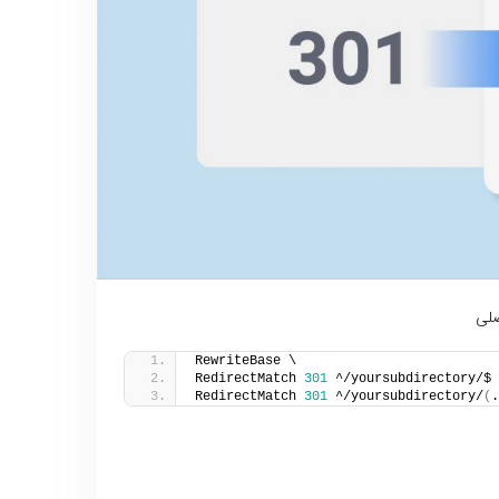
صلی
RewriteBase \
RedirectMatch 
301
 ^/yoursubdirectory/$ 
RedirectMatch 
301
 ^/yoursubdirectory/
(
.