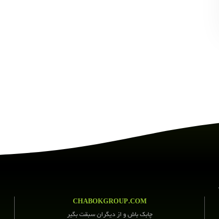
CHABOKGROUP.COM
چابک باش و از دیگران سبقت بگیر