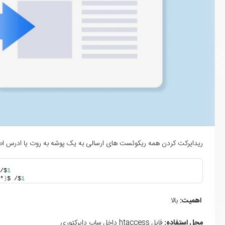
ریدایرکت کردن همه ریکوئست های ارسالی به یک پوشه به روت یا ادرس ا
/$
1
*
)
$ /$
1
اهمیت:
بالا
محل استفاده:
فایل htaccess داخل ساب دایرکتوری