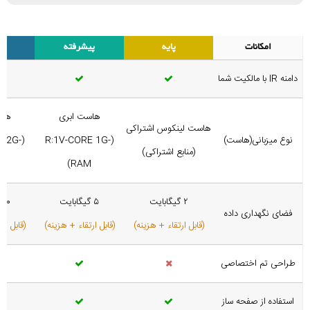
امکانات
پایه
پیشرفته
دامنه IR با مالکیت شما
هاست ابری
هاس
هاست لینکوس اشتراکی
نوع میزبانی(هاست)
(R:1V-CORE 1G-
E 2G-
(منابع اشتراکی)
)
RAM)
۲ گیگابایت
۵ گیگابایت
۱۰ گیگابایت
فضای نگهداری داده
(قابل ارتقاء + هزینه)
(قابل ارتقاء + هزینه)
(قابل ار
طراحی تم اختصاصی
استفاده از صفحه ساز